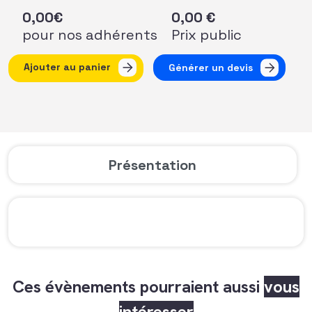
0,00
€
0,00
€
pour nos adhérents
Prix public
quantité de AFF AURA - Tour de France de l'actualité juridi
Ajouter au panier
Générer un devis
Présentation
Ces évènements pourraient aussi
vous
intéresser