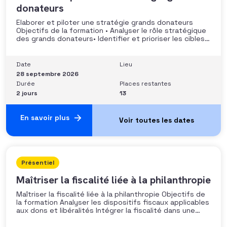
donateurs
Elaborer et piloter une stratégie grands donateurs
Objectifs de la formation • Analyser le rôle stratégique
des grands donateurs• Identifier et prioriser les cibles à
fort potentiel• Structurer une stratégie alignée avec
les moyens disponibles• Mobiliser la gouvernance et les
parties prenantes• Construire un argumentaire
Date
Lieu
personnalisé et piloter le parcours
28 septembre 2026
Durée
Places restantes
2 jours
13
En savoir plus
Présentiel
Maîtriser la fiscalité liée à la philanthropie
Maîtriser la fiscalité liée à la philanthropie Objectifs de
la formation Analyser les dispositifs fiscaux applicables
aux dons et libéralités Intégrer la fiscalité dans une
stratégie de développement Sécuriser les pratiques et
les discours auprès des donateurs Identifier les