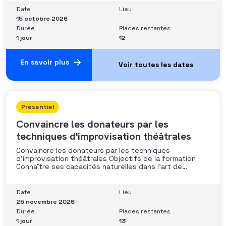
situations nécessitant un arbitrage juridique
Date
Lieu
Compétences et aptitudes Comprendre les régimes
15 octobre 2026
Durée
Places restantes
1 jour
12
En savoir plus
Présentiel
Convaincre les donateurs par les
techniques d'improvisation théâtrales
Convaincre les donateurs par les techniques
d’improvisation théâtrales Objectifs de la formation
Connaître ses capacités naturelles dans l’art de
convaincre et d’influencer : apprendre quelle image
chacun dégage, quel est son degré de force de
conviction et sur quoi elle se fonde (mots, attitude, …),
Date
Lieu
quelle est sa situation de
25 novembre 2026
Durée
Places restantes
1 jour
13