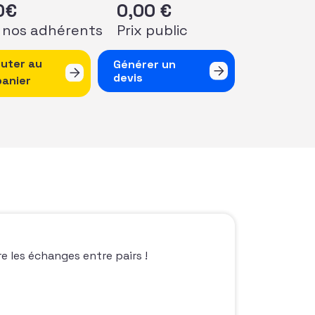
0
€
0,00
€
 nos adhérents
Prix public
 de AFFterwork à Bordeaux !
outer au
Générer un
devis
panier
e les échanges entre pairs !