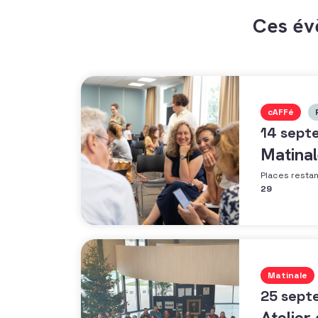
Ces év
cAFFé
14 sept
Matinal
Places resta
29
Matinale
25 sept
Atelier