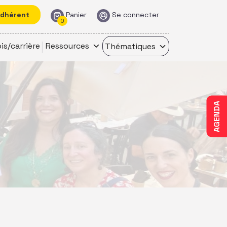
adhérent
Panier
Se connecter
0
is/carrière
Ressources
Thématiques
AGENDA