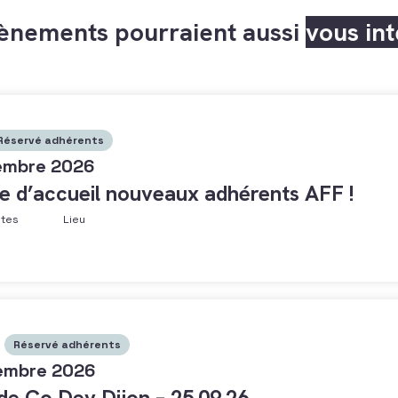
ènements pourraient aussi
vous in
Réservé adhérents
embre 2026
e d’accueil nouveaux adhérents AFF !
ntes
Lieu
Réservé adhérents
embre 2026
 de Co Dev Dijon – 25.09.26