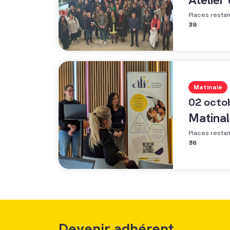
Places resta
39
Matinale
02 octo
Matinal
Places resta
36
Devenir adhérent