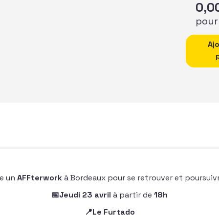
0,0
pour
quantité
Aj
se un
AFFterwork
à Bordeaux pour se retrouver et poursuivr
📅Jeudi 23 avril
à partir de
18h
📍Le Furtado