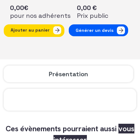
0,00
€
0,00
€
pour nos adhérents
Prix public
quantité de AFFterwork à Grenoble - Parlons du Giving Tu
Ajouter au panier
Générer un devis
Présentation
Ces évènements pourraient aussi
vous
intéresser