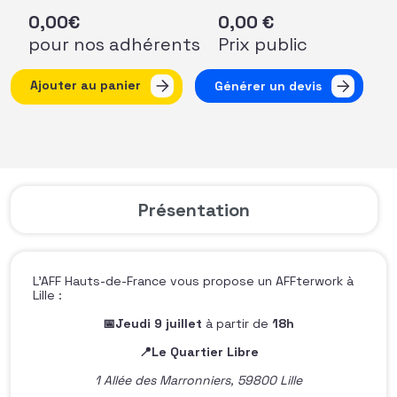
0,00
€
0,00
€
pour nos adhérents
Prix public
quantité de AFFterwork HDF - Préparons la rentrée ense
Ajouter au panier
Générer un devis
Présentation
L’AFF Hauts-de-France vous propose un AFFterwork à
Lille :
📅Jeudi 9 juillet
à partir de
18h
📍Le Quartier Libre
1 Allée des Marronniers, 59800 Lille