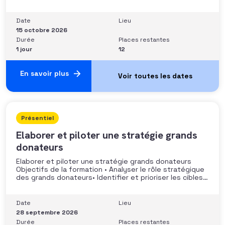
stratégie de développement Sécuriser les pratiques et
les discours auprès des donateurs Identifier les
situations nécessitant un arbitrage juridique
Date
Lieu
Compétences et aptitudes Comprendre les régimes
15 octobre 2026
Durée
Places restantes
1 jour
12
En savoir plus
Présentiel
Elaborer et piloter une stratégie grands
donateurs
Elaborer et piloter une stratégie grands donateurs
Objectifs de la formation • Analyser le rôle stratégique
des grands donateurs• Identifier et prioriser les cibles à
fort potentiel• Structurer une stratégie alignée avec
les moyens disponibles• Mobiliser la gouvernance et les
parties prenantes• Construire un argumentaire
Date
Lieu
personnalisé et piloter le parcours
28 septembre 2026
Durée
Places restantes