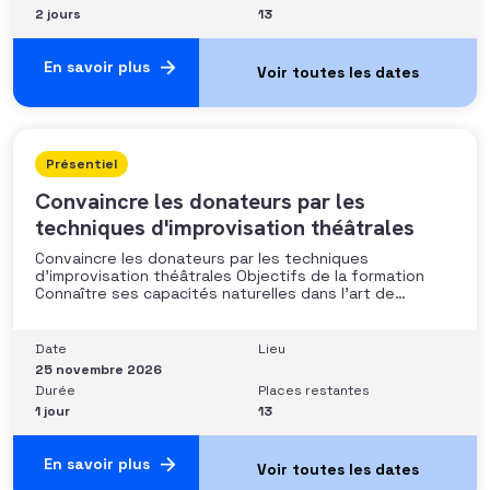
2 jours
13
En savoir plus
Présentiel
Convaincre les donateurs par les
techniques d'improvisation théâtrales
Convaincre les donateurs par les techniques
d’improvisation théâtrales Objectifs de la formation
Connaître ses capacités naturelles dans l’art de
convaincre et d’influencer : apprendre quelle image
chacun dégage, quel est son degré de force de
conviction et sur quoi elle se fonde (mots, attitude, …),
Date
Lieu
quelle est sa situation de
25 novembre 2026
Durée
Places restantes
1 jour
13
En savoir plus