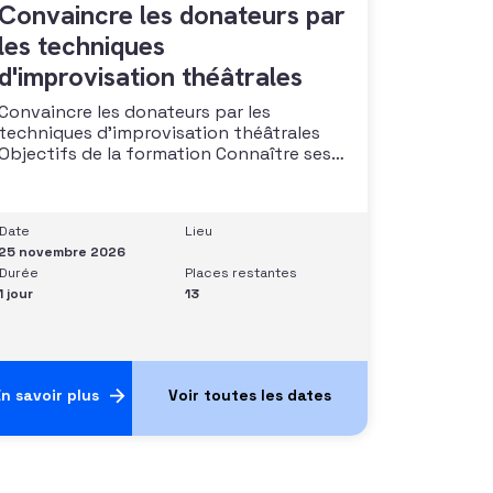
Convaincre les donateurs par
les techniques
d'improvisation théâtrales
Convaincre les donateurs par les
techniques d’improvisation théâtrales
Objectifs de la formation Connaître ses
capacités naturelles dans l’art de
convaincre et d’influencer : apprendre
quelle image chacun dégage, quel est
Date
Lieu
son degré de force de conviction et sur
25 novembre 2026
quoi elle se fonde (mots, attitude, …),
Durée
Places restantes
quelle est sa situation de
1 jour
13
n savoir plus