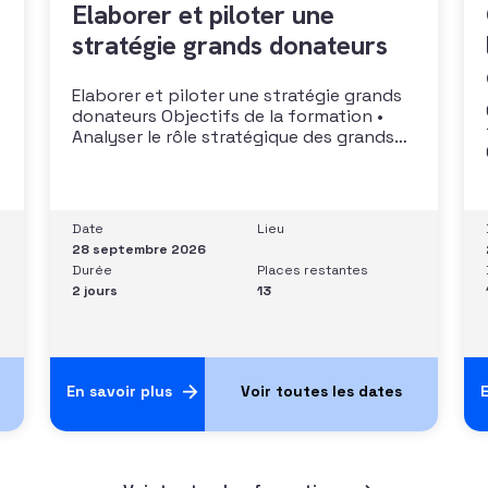
Elaborer et piloter une
stratégie grands donateurs
Elaborer et piloter une stratégie grands
donateurs Objectifs de la formation •
Analyser le rôle stratégique des grands
donateurs• Identifier et prioriser les
cibles à fort potentiel• Structurer une
stratégie alignée avec les moyens
disponibles• Mobiliser la gouvernance et
Date
Lieu
les parties prenantes• Construire un
28 septembre 2026
argumentaire personnalisé et piloter le
Durée
Places restantes
parcours
2 jours
13
En savoir plus
E