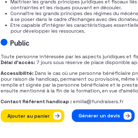
Maitriser les grands principes juridiques et fiscaux li
contraintes et les risques pouvant en découler.
Connaître les grands principes des régimes du mécénat
à se poser dans le cadre d’échanges avec des donate
Etre capable d’intégrer les caractéristiques essentiell
pour développer les ressources.
Public
Toute personne intéressée par les aspects juridiques et fi
Délai d’accès:
7 jours sous réserve de place disponible ap
Accessibilité:
Dans le cas où une personne bénéficiaire pré
pour raison de handicap, permanent ou provisoire, même l
remplie et signée par la personne bénéficiaire et le presta
ensuite mentionné à la fin de la formation, en vue d’améli
Contact Référent handicap :
emilia@fundraisers.fr
quantité de Cadre juridique et fiscal du fundraising en Fra
Générer un devis
Ajouter au panier