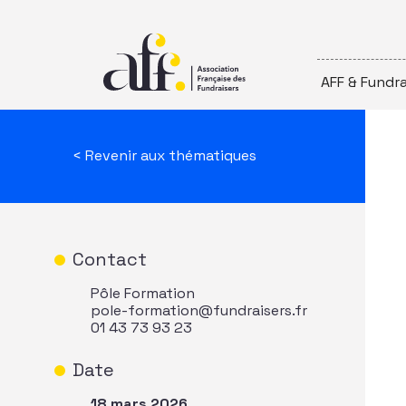
Passer au contenu
AFF & Fundra
< Revenir aux thématiques
Contact
Pôle Formation
pole-formation@fundraisers.fr
01 43 73 93 23
Date
18 mars 2026