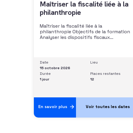
Maîtriser la fiscalité liée à la
philanthropie
Maîtriser la fiscalité liée à la
philanthropie Objectifs de la formation
Analyser les dispositifs fiscaux
applicables aux dons et libéralités
Intégrer la fiscalité dans une stratégie de
développement Sécuriser les pratiques
et les discours auprès des donateurs
Date
Lieu
Identifier les situations nécessitant un
15 octobre 2026
arbitrage juridique Compétences et
Durée
Places restantes
aptitudes Comprendre les régimes
1 jour
12
En savoir plus