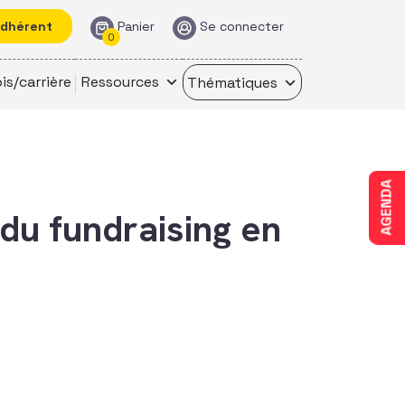
adhérent
Panier
Se connecter
0
is/carrière
Ressources
Thématiques
AGENDA
 du fundraising en