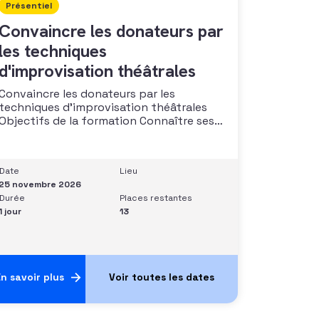
Présentiel
Convaincre les donateurs par
les techniques
d'improvisation théâtrales
Convaincre les donateurs par les
techniques d’improvisation théâtrales
Objectifs de la formation Connaître ses
capacités naturelles dans l’art de
convaincre et d’influencer : apprendre
quelle image chacun dégage, quel est
Date
Lieu
son degré de force de conviction et sur
25 novembre 2026
quoi elle se fonde (mots, attitude, …),
Durée
Places restantes
quelle est sa situation de
1 jour
13
n savoir plus