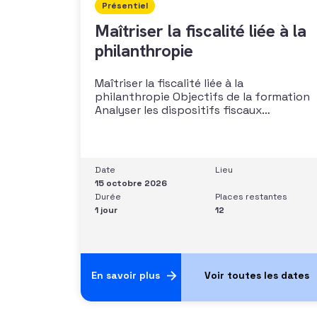
Présentiel
Maîtriser la fiscalité liée à la
philanthropie
Maîtriser la fiscalité liée à la
philanthropie Objectifs de la formation
Analyser les dispositifs fiscaux
applicables aux dons et libéralités
Intégrer la fiscalité dans une stratégie de
développement Sécuriser les pratiques
et les discours auprès des donateurs
Date
Lieu
Identifier les situations nécessitant un
15 octobre 2026
arbitrage juridique Compétences et
Durée
Places restantes
aptitudes Comprendre les régimes
1 jour
12
En savoir plus