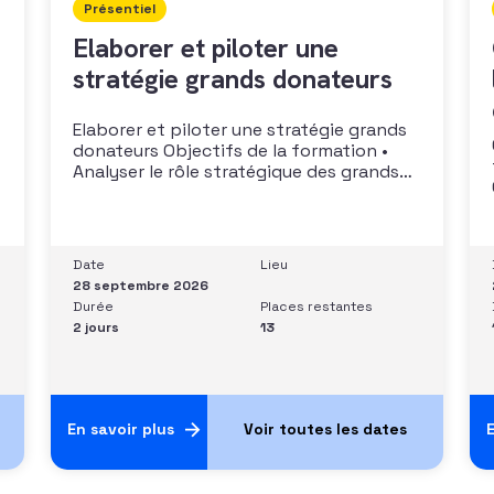
Présentiel
Elaborer et piloter une
stratégie grands donateurs
Elaborer et piloter une stratégie grands
donateurs Objectifs de la formation •
Analyser le rôle stratégique des grands
donateurs• Identifier et prioriser les
cibles à fort potentiel• Structurer une
stratégie alignée avec les moyens
disponibles• Mobiliser la gouvernance et
Date
Lieu
les parties prenantes• Construire un
28 septembre 2026
argumentaire personnalisé et piloter le
Durée
Places restantes
parcours
2 jours
13
En savoir plus
E