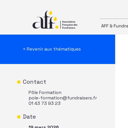
Passer au contenu
AFF & Fundra
< Revenir aux thématiques
Contact
Pôle Formation
pole-formation@fundraisers.fr
01 43 73 93 23
Date
19 mars 2026