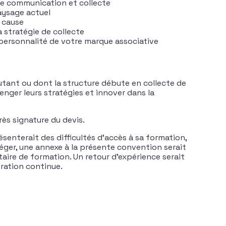
re communication et collecte
aysage actuel
e cause
a stratégie de collecte
 personnalité de votre marque associative
utant ou dont la structure débute en collecte de
nger leurs stratégies et innover dans la
rès signature du devis.
senterait des difficultés d’accès à sa formation,
éger, une annexe à la présente convention serait
taire de formation. Un retour d’expérience serait
oration continue.
s synergies au service de votre collecte