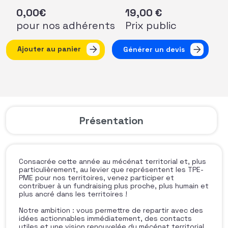
0,00
€
19,00
€
pour nos adhérents
Prix public
quantité de Fundraising Tour AFF 2026 (Bretagne) - Le Po
Ajouter au panier
Générer un devis
Présentation
Consacrée cette année au mécénat territorial et, plus
particulièrement, au levier que représentent les TPE-
PME pour nos territoires, venez participer et
contribuer à un fundraising plus proche, plus humain et
plus ancré dans les territoires !
Notre ambition : vous permettre de repartir avec des
idées actionnables immédiatement, des contacts
utiles et une vision renouvelée du mécénat territorial.