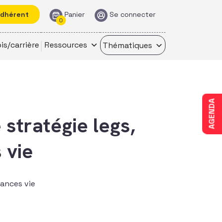
adhérent
Panier
Se connecter
0
is/carrière
Ressources
Thématiques
AGENDA
 stratégie legs,
 vie
rances vie