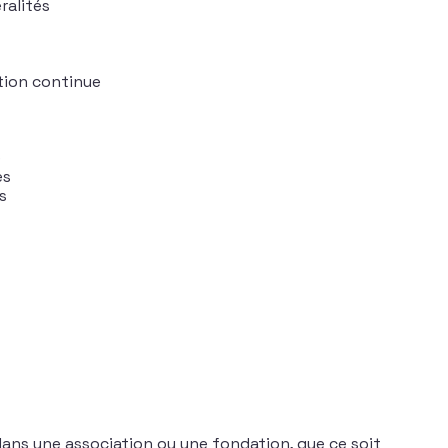
ralités
ation continue
e
es
s
ns une association ou une fondation, que ce soit