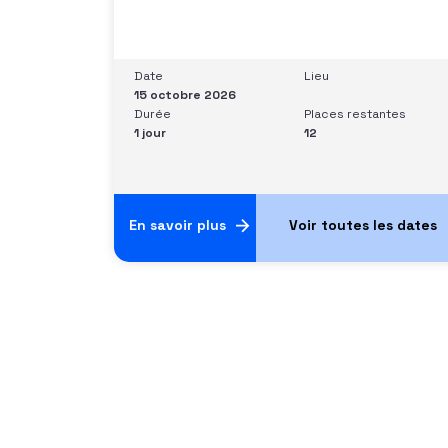
applicables aux dons et libéralités
Intégrer la fiscalité dans une stratégie de
développement Sécuriser les pratiques
et les discours auprès des donateurs
Date
Lieu
Identifier les situations nécessitant un
15 octobre 2026
arbitrage juridique Compétences et
Durée
Places restantes
aptitudes Comprendre les régimes
1 jour
12
En savoir plus