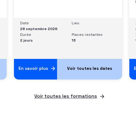
donateurs• Identifier et prioriser les
cibles à fort potentiel• Structurer une
stratégie alignée avec les moyens
disponibles• Mobiliser la gouvernance et
Date
Lieu
les parties prenantes• Construire un
28 septembre 2026
argumentaire personnalisé et piloter le
Durée
Places restantes
parcours
2 jours
13
En savoir plus
E
Voir toutes les formations