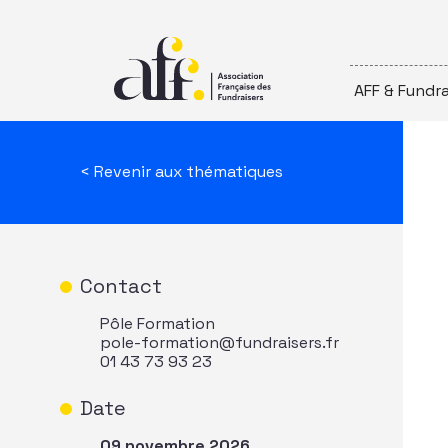
Passer au contenu
AFF & Fundra
< Revenir aux thématiques
Contact
Pôle Formation
pole-formation@fundraisers.fr
01 43 73 93 23
Date
09 novembre 2026