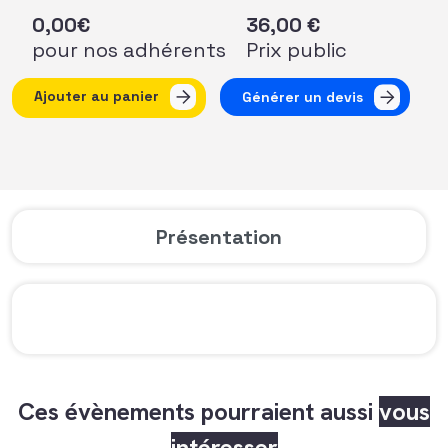
0,00
€
36,00
€
pour nos adhérents
Prix public
quantité de Le Fundraising Tour - Etape Bretagne : "Cont
Ajouter au panier
Générer un devis
Présentation
Ces évènements pourraient aussi
vous
intéresser