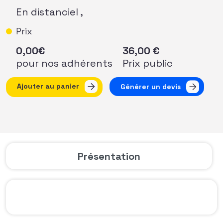
En distanciel ,
Prix
0,00
€
36,00
€
pour nos adhérents
Prix public
quantité de LIVE AFF #17 – Webinaire de présentation de l
Ajouter au panier
Générer un devis
Présentation