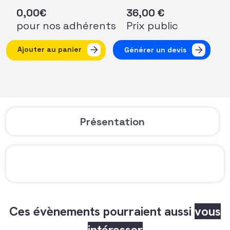
0,00
€
36,00
€
pour nos adhérents
Prix public
quantité de LIVE AFF #18 – Café Joyeux : Retour sur un 
Ajouter au panier
Générer un devis
Présentation
Ces évènements pourraient aussi
vous
intéresser