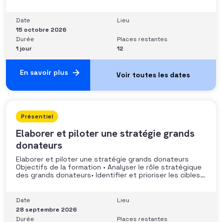
stratégie de développement Sécuriser les pratiques et
les discours auprès des donateurs Identifier les
situations nécessitant un arbitrage juridique
Date
Lieu
Compétences et aptitudes Comprendre les régimes
15 octobre 2026
Durée
Places restantes
1 jour
12
En savoir plus
Présentiel
Elaborer et piloter une stratégie grands
donateurs
Elaborer et piloter une stratégie grands donateurs
Objectifs de la formation • Analyser le rôle stratégique
des grands donateurs• Identifier et prioriser les cibles à
fort potentiel• Structurer une stratégie alignée avec
les moyens disponibles• Mobiliser la gouvernance et les
parties prenantes• Construire un argumentaire
Date
Lieu
personnalisé et piloter le parcours
28 septembre 2026
Durée
Places restantes