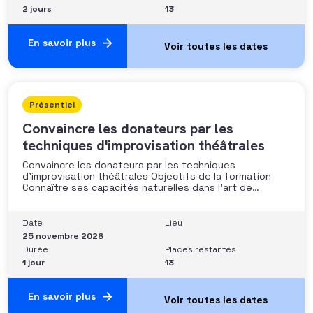
2 jours
13
En savoir plus
Présentiel
Convaincre les donateurs par les
techniques d'improvisation théâtrales
Convaincre les donateurs par les techniques
d’improvisation théâtrales Objectifs de la formation
Connaître ses capacités naturelles dans l’art de
convaincre et d’influencer : apprendre quelle image
chacun dégage, quel est son degré de force de
conviction et sur quoi elle se fonde (mots, attitude, …),
Date
Lieu
quelle est sa situation de
25 novembre 2026
Durée
Places restantes
1 jour
13
En savoir plus