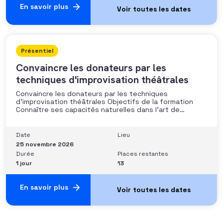
En savoir plus
Présentiel
Convaincre les donateurs par les
techniques d'improvisation théâtrales
Convaincre les donateurs par les techniques
d’improvisation théâtrales Objectifs de la formation
Connaître ses capacités naturelles dans l’art de
convaincre et d’influencer : apprendre quelle image
chacun dégage, quel est son degré de force de
conviction et sur quoi elle se fonde (mots, attitude, …),
Date
Lieu
quelle est sa situation de
25 novembre 2026
Durée
Places restantes
1 jour
13
En savoir plus