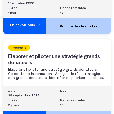
Compétences et aptitudes Comprendre les régimes
15 octobre 2026
Durée
Places restantes
1 jour
12
En savoir plus
Présentiel
Elaborer et piloter une stratégie grands
donateurs
Elaborer et piloter une stratégie grands donateurs
Objectifs de la formation • Analyser le rôle stratégique
des grands donateurs• Identifier et prioriser les cibles à
fort potentiel• Structurer une stratégie alignée avec
les moyens disponibles• Mobiliser la gouvernance et les
parties prenantes• Construire un argumentaire
Date
Lieu
personnalisé et piloter le parcours
28 septembre 2026
Durée
Places restantes
2 jours
13