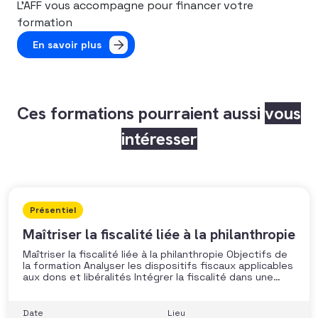
L’AFF vous accompagne pour financer votre
formation
En savoir plus
Ces formations pourraient aussi
vous
intéresser
Présentiel
Maîtriser la fiscalité liée à la philanthropie
Maîtriser la fiscalité liée à la philanthropie Objectifs de
la formation Analyser les dispositifs fiscaux applicables
aux dons et libéralités Intégrer la fiscalité dans une
stratégie de développement Sécuriser les pratiques et
les discours auprès des donateurs Identifier les
situations nécessitant un arbitrage juridique
Date
Lieu