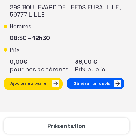
299 BOULEVARD DE LEEDS EURALILLE,
59777 LILLE
Horaires
08:30 – 12h30
Prix
0,00
€
36,00
€
pour nos adhérents
Prix public
quantité de Petit-déjeuner Hauts-de-France
Ajouter au panier
Générer un devis
Présentation