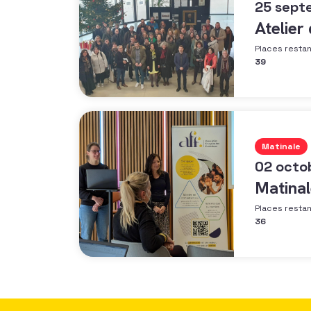
25 sept
Atelier
Places resta
39
Matinale
02 octo
Matinal
Places resta
36