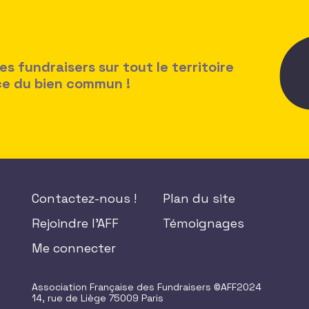
 fundraisers sur tout le territoire
ice du bien commun !
Contactez-nous !
Plan du site
Rejoindre l'AFF
Témoignages
Me connecter
Association Française des Fundraisers ©AFF2024
14, rue de Liège 75009 Paris