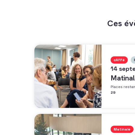
Ces év
cAFFé
14 sept
Matinal
Places resta
29
Matinale