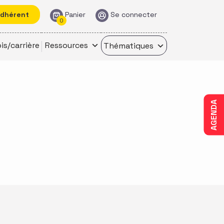
adhérent
Panier
Se connecter
0
is/carrière
Ressources
Thématiques
AGENDA