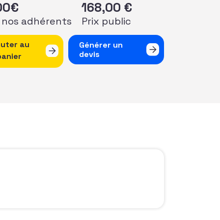
00
€
168,00
€
 nos adhérents
Prix public
 de Séminaire francophone de la collecte de fonds 100% di
outer au
Générer un
devis
panier