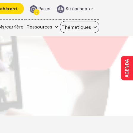
adhérent
Panier
Se connecter
0
is/carrière
Ressources
Thématiques
AGENDA