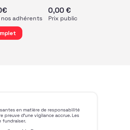
0
€
0,00
€
 nos adhérents
Prix public
de Webinaire « Agir en fundraiser responsable : éthique et
mplet
ssantes en matière de responsabilité
re preuve d’une vigilance accrue. Les
e fundraiser.