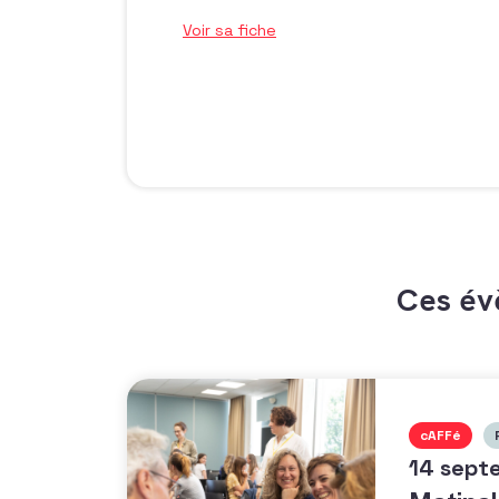
Voir sa fiche
Ces év
cAFFé
14 sept