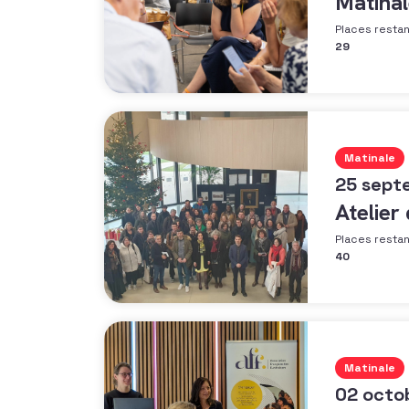
Matinal
Places resta
29
Matinale
25 sept
Atelier
Places resta
40
Matinale
02 octo