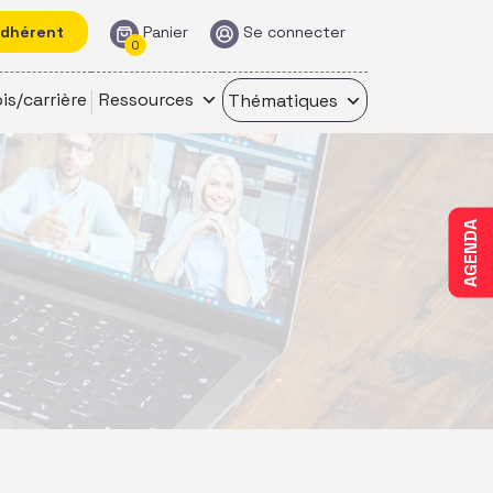
adhérent
Panier
Se connecter
0
is/carrière
Ressources
Thématiques
AGENDA