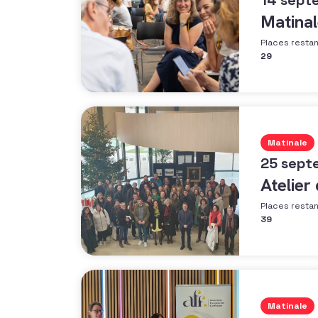
14 sept
Matinal
Places resta
29
Matinale
25 sept
Atelier
Places resta
39
Matinale