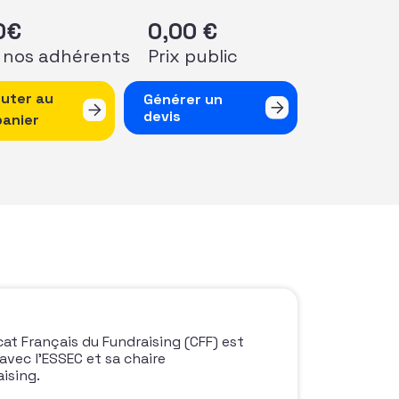
0
€
0,00
€
 nos adhérents
Prix public
 de Webinaire d'information sur le certificat Français du 
outer au
Générer un
devis
panier
at Français du Fundraising (CFF) est
vec l’ESSEC et sa chaire
aising.