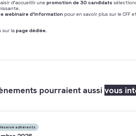
isir d’accueillir une
promotion de 30 candidats
sélectionn
hissante.
ce webinaire d’information
pour en savoir plus sur le CFF e
s sur la
page dédiée
.
ènements pourraient aussi
vous in
Réservé adhérents