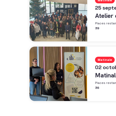
Matinale
25 sept
Atelier
Places resta
39
Matinale
02 octo
Matinal
Places resta
36