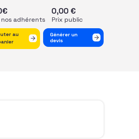
0
€
0,00
€
 nos adhérents
Prix public
 de Webinaire Hauts-de-France - #1 Le mécénat dans le Spo
outer au
Générer un
devis
panier