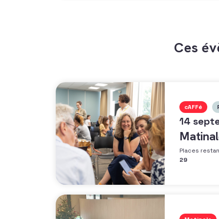
Ces év
cAFFé
14 sept
Matinal
Places resta
29