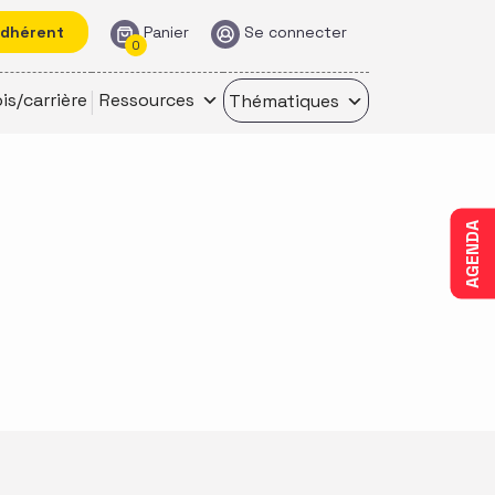
adhérent
Panier
Se connecter
0
is/carrière
Ressources
Thématiques
AGENDA