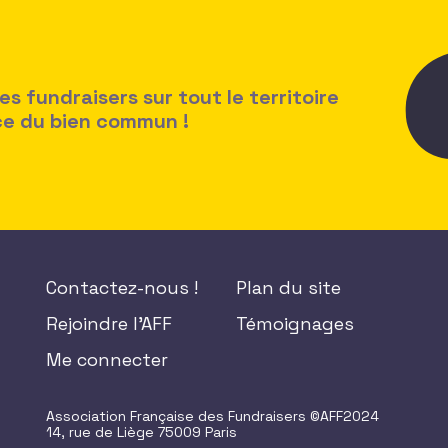
 fundraisers sur tout le territoire
ice du bien commun !
Contactez-nous !
Plan du site
Rejoindre l'AFF
Témoignages
Me connecter
Association Française des Fundraisers ©AFF2024
14, rue de Liège 75009 Paris