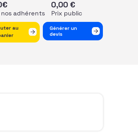
0
€
0,00
€
 nos adhérents
Prix public
de Webinaire Osez l'international #3 : Cap sur l’Europe !
outer au
Générer un
devis
panier