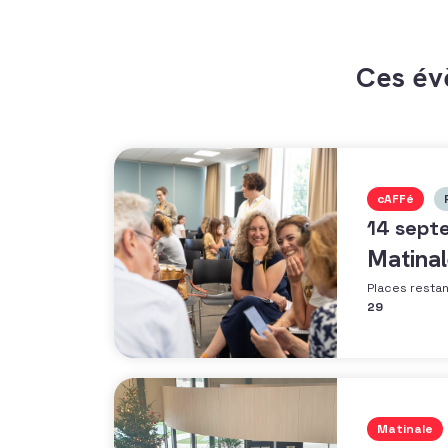
Ces év
cAFFé
14 sept
Matinal
Places resta
29
Matinale