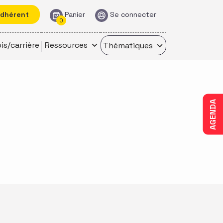
adhérent
Panier
Se connecter
0
is/carrière
Ressources
Thématiques
AGENDA