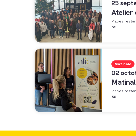
25 sept
Atelier
Places resta
39
Matinale
02 octo
Matinal
Places resta
36