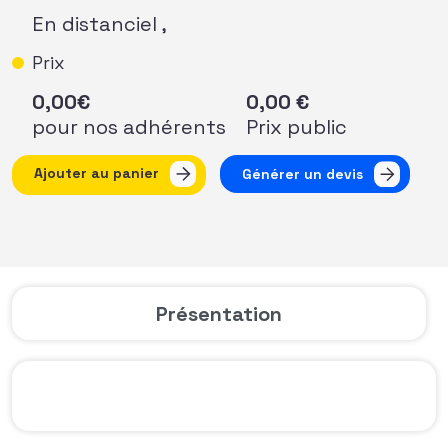
En distanciel ,
Prix
0,00
€
0,00
€
pour nos adhérents
Prix public
quantité de Webinaire Osez l'international #4 : Enjeux gl
Ajouter au panier
Générer un devis
Présentation