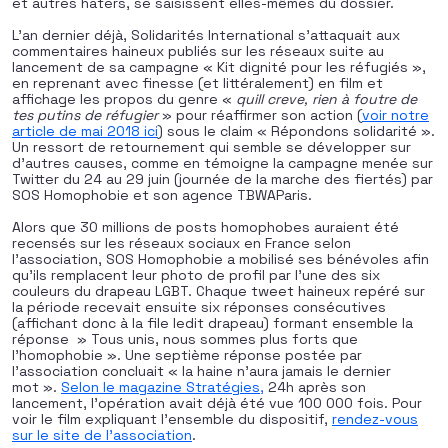
et autres haters, se saisissent elles-mêmes du dossier.
L’an dernier déjà, Solidarités International s’attaquait aux
commentaires haineux publiés sur les réseaux suite au
lancement de sa campagne « Kit dignité pour les réfugiés »,
en reprenant avec finesse (et littéralement) en film et
affichage les propos du genre «
quill creve, rien à foutre de
tes putins de réfugier
» pour réaffirmer son action (
voir notre
article de mai 2018 ici
) sous le claim « Répondons solidarité ».
Un ressort de retournement qui semble se développer sur
d’autres causes, comme en témoigne la campagne menée sur
Twitter du 24 au 29 juin (journée de la marche des fiertés) par
SOS Homophobie et son agence TBWAParis.
Alors que 30 millions de posts homophobes auraient été
recensés sur les réseaux sociaux en France selon
l’association, SOS Homophobie a mobilisé ses bénévoles afin
qu’ils remplacent leur photo de profil par l’une des six
couleurs du drapeau LGBT. Chaque tweet haineux repéré sur
la période recevait ensuite six réponses consécutives
(affichant donc à la file ledit drapeau) formant ensemble la
réponse » Tous unis, nous sommes plus forts que
l’homophobie ». Une septième réponse postée par
l’association concluait « la haine n’aura jamais le dernier
mot ».
Selon le magazine Stratégies,
24h après son
lancement, l’opération avait déjà été vue 100 000 fois. Pour
voir le film expliquant l’ensemble du dispositif,
rendez-vous
sur le site de l’association
.