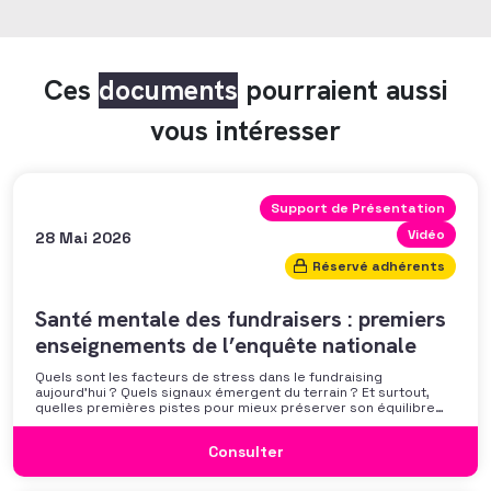
Ces
documents
pourraient aussi
vous intéresser
Support de Présentation
Vidéo
28 Mai 2026
Réservé adhérents
Santé mentale des fundraisers : premiers
enseignements de l’enquête nationale
Quels sont les facteurs de stress dans le fundraising
aujourd’hui ? Quels signaux émergent du terrain ? Et surtout,
quelles premières pistes pour mieux préserver son équilibre
professionnel ? L’AFF vous propose un webinaire pour découvrir
les premiers résultats de son enquête nationale et ouvrir la
Consulter
discussion autour des mécanismes