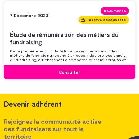
Documents
7 Décembre 2023
Réservé découverte
Étude de rémunération des métiers du
fundraising
Cette première édition de l’étude de rémunération sur les
métiers du fundraising répond à un besoin des professionnels
du fundraising, qui cherchent à comparer leur rémunération et à
se positionner. Elle répond également à une préoccupation
croissante de leurs organisations qui considèrent l’attractivité
Consulter
des politiques salariales comme un enjeu majeur,
Devenir adhérent
Rejoignez la communauté active
des fundraisers sur tout le
territoire