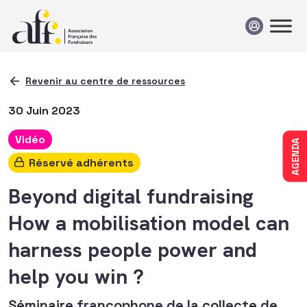
Passer au contenu
Revenir au centre de ressources
30 Juin 2023
Vidéo
AGENDA
Réservé adhérents
Beyond digital fundraising
How a mobilisation model can
harness people power and
help you win ?
Séminaire francophone de la collecte de