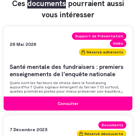
Ces
documents
pourraient aussi
vous intéresser
Support de Présentation
Vidéo
28 Mai 2026
Réservé adhérents
Santé mentale des fundraisers : premiers
enseignements de l’enquête nationale
Quels sont les facteurs de stress dans le fundraising
aujourd’hui ? Quels signaux émergent du terrain ? Et surtout,
quelles premières pistes pour mieux préserver son équilibre
professionnel ? L’AFF vous propose un webinaire pour découvrir
les premiers résultats de son enquête nationale et ouvrir la
Consulter
discussion autour des mécanismes
Documents
7 Décembre 2023
Réservé découverte