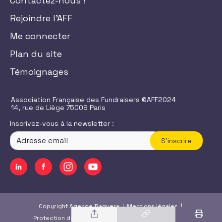
Contactez-nous !
Rejoindre l'AFF
Me connecter
Plan du site
Témoignages
Association Française des Fundraisers ©AFF2024
14, rue de Liège 75009 Paris
Inscrivez-vous à la newsletter :
S'inscrire
Copyright Agence Baguera |
Mentions légales
|
Protection des données
|
CGU
/
CGV
|
Accessibilité