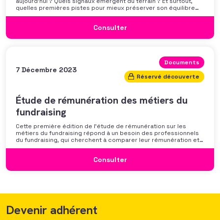
aujourd’hui ? Quels signaux émergent du terrain ? Et surtout,
quelles premières pistes pour mieux préserver son équilibre
professionnel ? L’AFF vous propose un webinaire pour découvrir
les premiers résultats de son enquête nationale et ouvrir la
Consulter
discussion autour des mécanismes
Documents
7 Décembre 2023
Réservé découverte
Étude de rémunération des métiers du
fundraising
Cette première édition de l’étude de rémunération sur les
métiers du fundraising répond à un besoin des professionnels
du fundraising, qui cherchent à comparer leur rémunération et à
se positionner. Elle répond également à une préoccupation
croissante de leurs organisations qui considèrent l’attractivité
Consulter
des politiques salariales comme un enjeu majeur,
Devenir adhérent