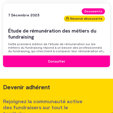
Documents
7 Décembre 2023
Réservé découverte
Étude de rémunération des métiers du
fundraising
Cette première édition de l’étude de rémunération sur les
métiers du fundraising répond à un besoin des professionnels
du fundraising, qui cherchent à comparer leur rémunération et à
se positionner. Elle répond également à une préoccupation
croissante de leurs organisations qui considèrent l’attractivité
Consulter
des politiques salariales comme un enjeu majeur,
Devenir adhérent
Rejoignez la communauté active
des fundraisers sur tout le