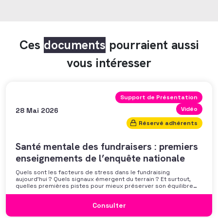
Ces
documents
pourraient aussi
vous intéresser
Support de Présentation
Vidéo
28 Mai 2026
Réservé adhérents
Santé mentale des fundraisers : premiers
enseignements de l’enquête nationale
Quels sont les facteurs de stress dans le fundraising
aujourd’hui ? Quels signaux émergent du terrain ? Et surtout,
quelles premières pistes pour mieux préserver son équilibre
professionnel ? L’AFF vous propose un webinaire pour découvrir
les premiers résultats de son enquête nationale et ouvrir la
Consulter
discussion autour des mécanismes