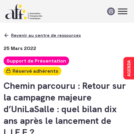
Passer au contenu
Revenir au centre de ressources
25 Mars 2022
Support de Présentation
AGENDA
Réservé adhérents
Chemin parcouru : Retour sur
la campagne majeure
d’UniLaSalle : quel bilan dix
ans après le lancement de
L.I.F.E ?