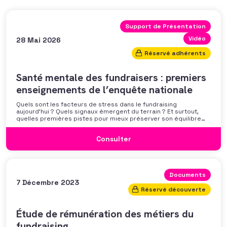
Support de Présentation
Vidéo
28 Mai 2026
Réservé adhérents
Santé mentale des fundraisers : premiers
enseignements de l’enquête nationale
Quels sont les facteurs de stress dans le fundraising
aujourd’hui ? Quels signaux émergent du terrain ? Et surtout,
quelles premières pistes pour mieux préserver son équilibre
professionnel ? L’AFF vous propose un webinaire pour découvrir
les premiers résultats de son enquête nationale et ouvrir la
Consulter
discussion autour des mécanismes
Documents
7 Décembre 2023
Réservé découverte
Étude de rémunération des métiers du
fundraising