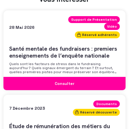
Support de Présentation
Vidéo
28 Mai 2026
Réservé adhérents
Santé mentale des fundraisers : premiers
enseignements de l’enquête nationale
Quels sont les facteurs de stress dans le fundraising
aujourd’hui ? Quels signaux émergent du terrain ? Et surtout,
quelles premières pistes pour mieux préserver son équilibre
professionnel ? L’AFF vous propose un webinaire pour découvrir
les premiers résultats de son enquête nationale et ouvrir la
Consulter
discussion autour des mécanismes
Documents
7 Décembre 2023
Réservé découverte
Étude de rémunération des métiers du