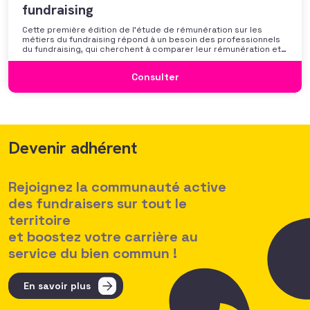
fundraising
Cette première édition de l’étude de rémunération sur les
métiers du fundraising répond à un besoin des professionnels
du fundraising, qui cherchent à comparer leur rémunération et à
se positionner. Elle répond également à une préoccupation
croissante de leurs organisations qui considèrent l’attractivité
Consulter
des politiques salariales comme un enjeu majeur,
Devenir adhérent
Rejoignez la communauté active
des fundraisers sur tout le
territoire
et boostez votre carrière au
service du bien commun !
En savoir plus