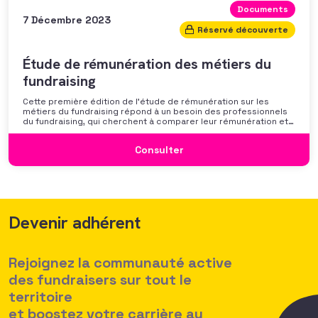
Documents
7 Décembre 2023
Réservé découverte
Étude de rémunération des métiers du
fundraising
Cette première édition de l’étude de rémunération sur les
métiers du fundraising répond à un besoin des professionnels
du fundraising, qui cherchent à comparer leur rémunération et à
se positionner. Elle répond également à une préoccupation
croissante de leurs organisations qui considèrent l’attractivité
Consulter
des politiques salariales comme un enjeu majeur,
Devenir adhérent
Rejoignez la communauté active
des fundraisers sur tout le
territoire
et boostez votre carrière au