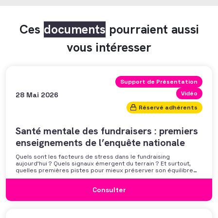
Ces
documents
pourraient aussi
vous intéresser
Support de Présentation
Vidéo
28 Mai 2026
Réservé adhérents
Santé mentale des fundraisers : premiers
enseignements de l’enquête nationale
Quels sont les facteurs de stress dans le fundraising
aujourd’hui ? Quels signaux émergent du terrain ? Et surtout,
quelles premières pistes pour mieux préserver son équilibre
professionnel ? L’AFF vous propose un webinaire pour découvrir
les premiers résultats de son enquête nationale et ouvrir la
Consulter
discussion autour des mécanismes