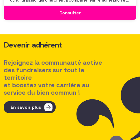
du fundraising, qui cherchent à comparer leur rémunération et à
se positionner. Elle répond également à une préoccupation
croissante de leurs organisations qui considèrent l’attractivité
Consulter
des politiques salariales comme un enjeu majeur,
Devenir adhérent
Rejoignez la communauté active
des fundraisers sur tout le
territoire
et boostez votre carrière au
service du bien commun !
En savoir plus