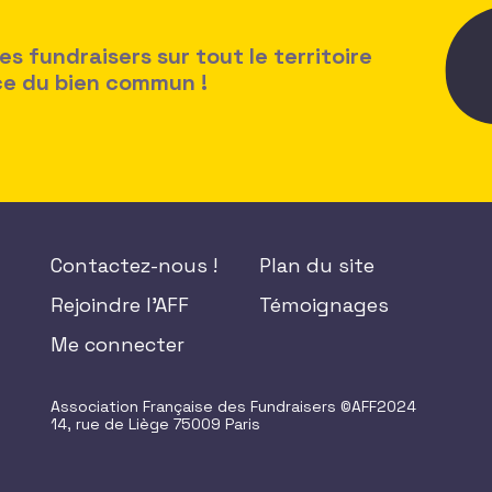
 fundraisers sur tout le territoire
ice du bien commun !
Contactez-nous !
Plan du site
Rejoindre l'AFF
Témoignages
Me connecter
Association Française des Fundraisers ©AFF2024
14, rue de Liège 75009 Paris