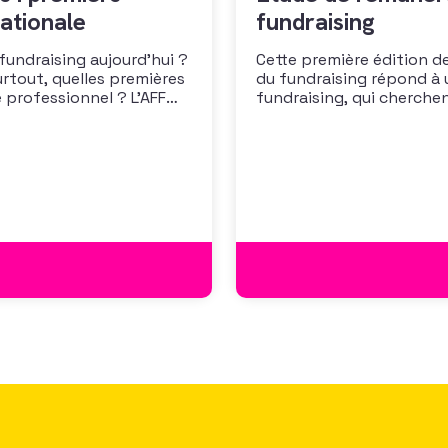
ationale
fundraising
 fundraising aujourd’hui ?
Cette première édition de
urtout, quelles premières
du fundraising répond à 
 professionnel ? L’AFF
fundraising, qui cherche
 les premiers résultats
positionner. Elle répond
cussion autour des
croissante de leurs organ
des politiques salariales