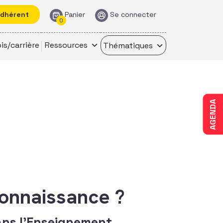
adhérent
Panier
Se connecter
0
is/carrière
Ressources
Thématiques
AGENDA
onnaissance ?
ans l'Enseignement