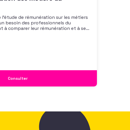
 l’étude de rémunération sur les métiers
un besoin des professionnels du
nt à comparer leur rémunération et à se
 également à une préoccupation
isations qui considèrent l’attractivité
 comme un enjeu majeur,
Consulter