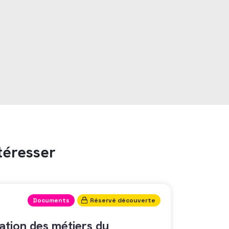
téresser
Documents
Réservé découverte
tion des métiers du