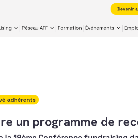
Devenir 
ising
Réseau AFF
Formation
Événements
Emplo
vé adhérents
re un programme de rec
de la 19ème Conférence fundraising d