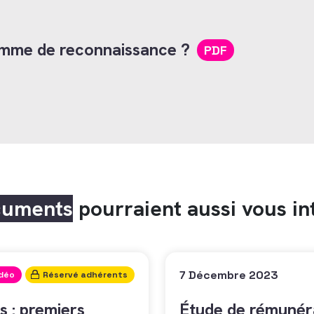
mme de reconnaissance ?
PDF
cuments
pourraient aussi vous in
7 Décembre 2023
idéo
Réservé adhérents
s : premiers
Étude de rémunéra