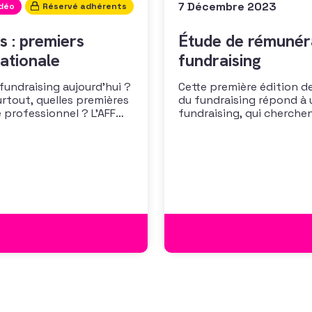
7 Décembre 2023
idéo
Réservé adhérents
s : premiers
Étude de rémunéra
ationale
fundraising
 fundraising aujourd’hui ?
Cette première édition de
urtout, quelles premières
du fundraising répond à 
 professionnel ? L’AFF
fundraising, qui cherche
 les premiers résultats
positionner. Elle répond
cussion autour des
croissante de leurs organ
des politiques salariales