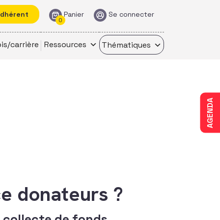
adhérent
Panier
Se connecter
0
is/carrière
Ressources
Thématiques
AGENDA
ce donateurs ?
 collecte de fonds