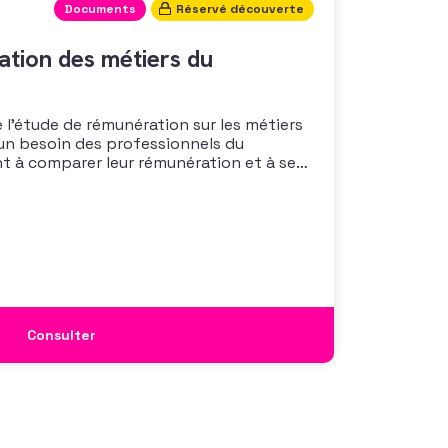
Documents
Réservé découverte
tion des métiers du
 l’étude de rémunération sur les métiers
un besoin des professionnels du
nt à comparer leur rémunération et à se
 également à une préoccupation
isations qui considèrent l’attractivité
 comme un enjeu majeur,
Consulter