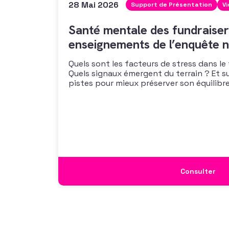
28 Mai 2026
Support de Présentation
V
Santé mentale des fundraiser
enseignements de l’enquête n
Quels sont les facteurs de stress dans le
Quels signaux émergent du terrain ? Et s
pistes pour mieux préserver son équilibre
vous propose un webinaire pour découvrir
de son enquête nationale et ouvrir la dis
mécanismes
Consulter