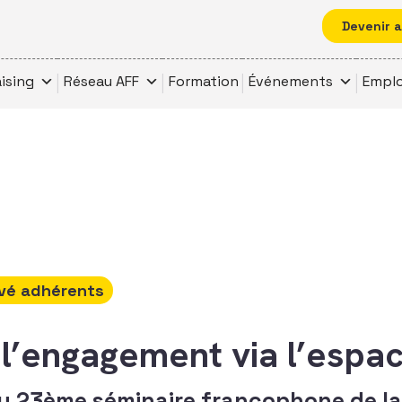
Devenir 
ising
Réseau AFF
Formation
Événements
Emplo
vé adhérents
l’engagement via l’espa
du 23ème séminaire francophone de la