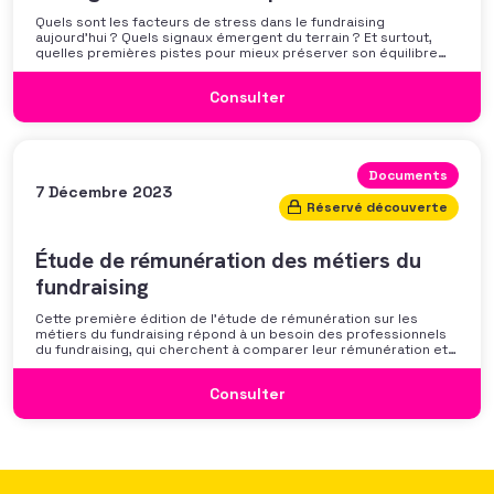
Quels sont les facteurs de stress dans le fundraising
aujourd’hui ? Quels signaux émergent du terrain ? Et surtout,
quelles premières pistes pour mieux préserver son équilibre
professionnel ? L’AFF vous propose un webinaire pour découvrir
les premiers résultats de son enquête nationale et ouvrir la
Consulter
discussion autour des mécanismes
Documents
7 Décembre 2023
Réservé découverte
Étude de rémunération des métiers du
fundraising
Cette première édition de l’étude de rémunération sur les
métiers du fundraising répond à un besoin des professionnels
du fundraising, qui cherchent à comparer leur rémunération et à
se positionner. Elle répond également à une préoccupation
croissante de leurs organisations qui considèrent l’attractivité
Consulter
des politiques salariales comme un enjeu majeur,