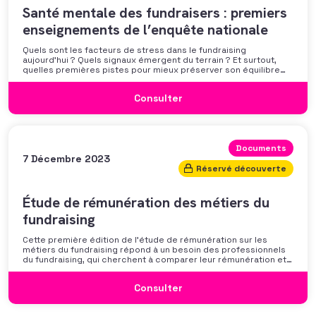
Santé mentale des fundraisers : premiers
enseignements de l’enquête nationale
Quels sont les facteurs de stress dans le fundraising
aujourd’hui ? Quels signaux émergent du terrain ? Et surtout,
quelles premières pistes pour mieux préserver son équilibre
professionnel ? L’AFF vous propose un webinaire pour découvrir
les premiers résultats de son enquête nationale et ouvrir la
Consulter
discussion autour des mécanismes
Documents
7 Décembre 2023
Réservé découverte
Étude de rémunération des métiers du
fundraising
Cette première édition de l’étude de rémunération sur les
métiers du fundraising répond à un besoin des professionnels
du fundraising, qui cherchent à comparer leur rémunération et à
se positionner. Elle répond également à une préoccupation
croissante de leurs organisations qui considèrent l’attractivité
Consulter
des politiques salariales comme un enjeu majeur,