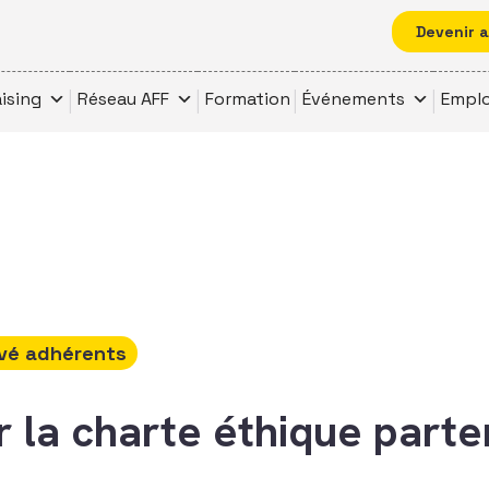
Devenir 
ising
Réseau AFF
Formation
Événements
Emplo
vé adhérents
la charte éthique parten