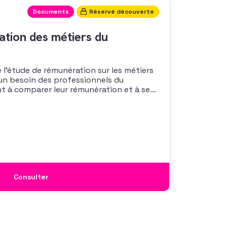
Documents
Réservé découverte
tion des métiers du
 l’étude de rémunération sur les métiers
un besoin des professionnels du
nt à comparer leur rémunération et à se
 également à une préoccupation
isations qui considèrent l’attractivité
 comme un enjeu majeur,
Consulter