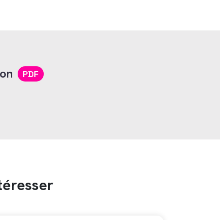
ion
PDF
téresser