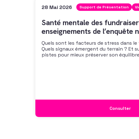
28 Mai 2026
Support de Présentation
V
Santé mentale des fundraiser
enseignements de l’enquête n
Quels sont les facteurs de stress dans le
Quels signaux émergent du terrain ? Et s
pistes pour mieux préserver son équilibre
vous propose un webinaire pour découvrir
de son enquête nationale et ouvrir la dis
mécanismes
Consulter