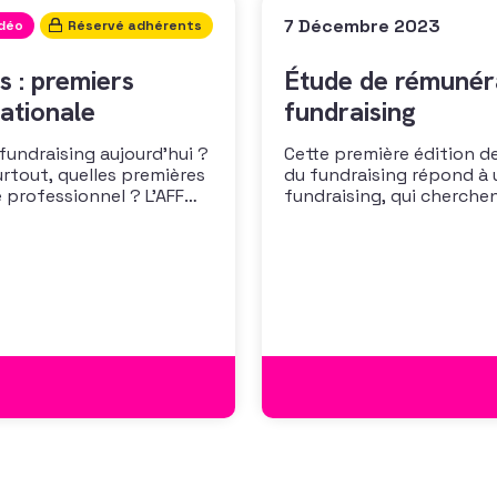
7 Décembre 2023
idéo
Réservé adhérents
s : premiers
Étude de rémunéra
ationale
fundraising
 fundraising aujourd’hui ?
Cette première édition de
urtout, quelles premières
du fundraising répond à 
 professionnel ? L’AFF
fundraising, qui cherche
 les premiers résultats
positionner. Elle répond
cussion autour des
croissante de leurs organ
des politiques salariales