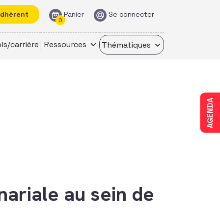
adhérent
Panier
Se connecter
0
is/carrière
Ressources
Thématiques
AGENDA
ariale au sein de