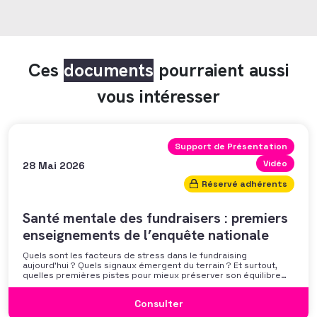
Ces
documents
pourraient aussi
vous intéresser
Support de Présentation
Vidéo
28 Mai 2026
Réservé adhérents
Santé mentale des fundraisers : premiers
enseignements de l’enquête nationale
Quels sont les facteurs de stress dans le fundraising
aujourd’hui ? Quels signaux émergent du terrain ? Et surtout,
quelles premières pistes pour mieux préserver son équilibre
professionnel ? L’AFF vous propose un webinaire pour découvrir
les premiers résultats de son enquête nationale et ouvrir la
Consulter
discussion autour des mécanismes