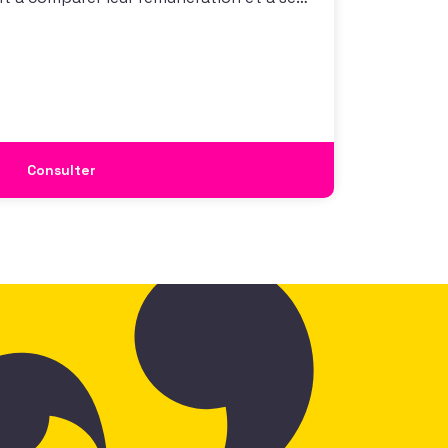
 également à une préoccupation
isations qui considèrent l’attractivité
 comme un enjeu majeur,
Consulter