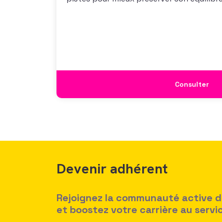
vous propose un webinaire pour découvrir
de son enquête nationale et ouvrir la dis
mécanismes
Consulter
Devenir adhérent
Rejoignez la communauté active des
et boostez votre carrière au serv