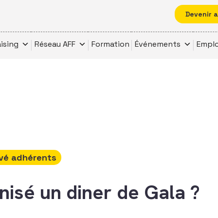
Devenir 
ising
Réseau AFF
Formation
Événements
Emplo
vé adhérents
nisé un diner de Gala ?