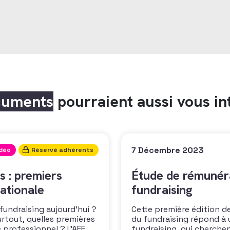
cuments
pourraient aussi vous in
7 Décembre 2023
idéo
Réservé adhérents
s : premiers
Étude de rémunéra
ationale
fundraising
 fundraising aujourd’hui ?
Cette première édition de
urtout, quelles premières
du fundraising répond à 
 professionnel ? L’AFF
fundraising, qui cherche