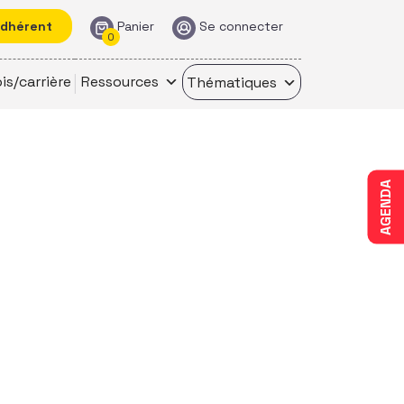
adhérent
Panier
Se connecter
0
is/carrière
Ressources
Thématiques
AGENDA