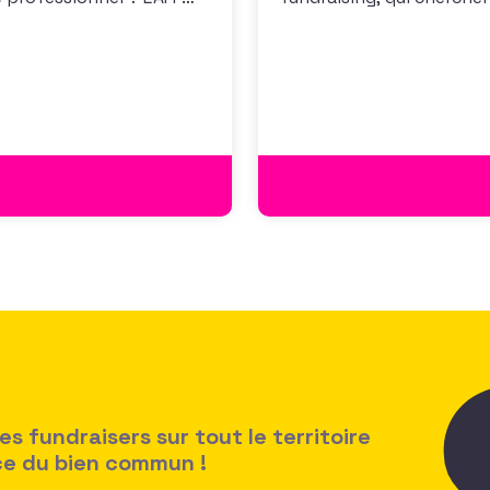
 les premiers résultats
positionner. Elle répond
cussion autour des
croissante de leurs organ
des politiques salariales
 fundraisers sur tout le territoire
ice du bien commun !