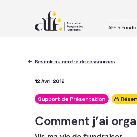
Passer au contenu
AFF & Fundra
Revenir au centre de ressources
12 Avril 2019
Support de Présentation
Réser
Comment j’ai orga
Vis ma vie de fundraiser