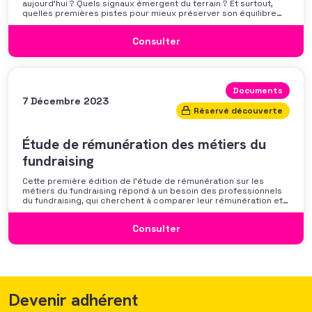
aujourd’hui ? Quels signaux émergent du terrain ? Et surtout,
quelles premières pistes pour mieux préserver son équilibre
professionnel ? L’AFF vous propose un webinaire pour découvrir
les premiers résultats de son enquête nationale et ouvrir la
Consulter
discussion autour des mécanismes
Documents
7 Décembre 2023
Réservé découverte
Étude de rémunération des métiers du
fundraising
Cette première édition de l’étude de rémunération sur les
métiers du fundraising répond à un besoin des professionnels
du fundraising, qui cherchent à comparer leur rémunération et à
se positionner. Elle répond également à une préoccupation
croissante de leurs organisations qui considèrent l’attractivité
Consulter
des politiques salariales comme un enjeu majeur,
Devenir adhérent