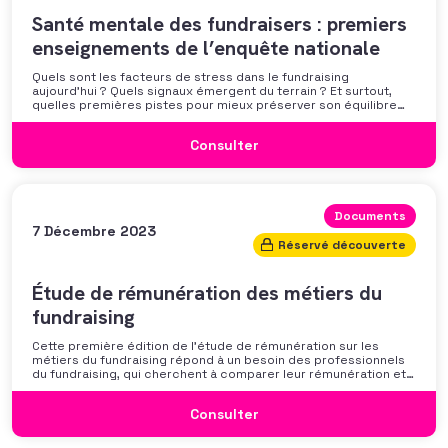
Santé mentale des fundraisers : premiers
enseignements de l’enquête nationale
Quels sont les facteurs de stress dans le fundraising
aujourd’hui ? Quels signaux émergent du terrain ? Et surtout,
quelles premières pistes pour mieux préserver son équilibre
professionnel ? L’AFF vous propose un webinaire pour découvrir
les premiers résultats de son enquête nationale et ouvrir la
Consulter
discussion autour des mécanismes
Documents
7 Décembre 2023
Réservé découverte
Étude de rémunération des métiers du
fundraising
Cette première édition de l’étude de rémunération sur les
métiers du fundraising répond à un besoin des professionnels
du fundraising, qui cherchent à comparer leur rémunération et à
se positionner. Elle répond également à une préoccupation
croissante de leurs organisations qui considèrent l’attractivité
Consulter
des politiques salariales comme un enjeu majeur,