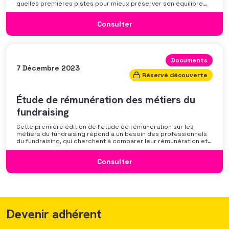
quelles premières pistes pour mieux préserver son équilibre
professionnel ? L’AFF vous propose un webinaire pour découvrir
les premiers résultats de son enquête nationale et ouvrir la
Consulter
discussion autour des mécanismes
Documents
7 Décembre 2023
Réservé découverte
Étude de rémunération des métiers du
fundraising
Cette première édition de l’étude de rémunération sur les
métiers du fundraising répond à un besoin des professionnels
du fundraising, qui cherchent à comparer leur rémunération et à
se positionner. Elle répond également à une préoccupation
croissante de leurs organisations qui considèrent l’attractivité
Consulter
des politiques salariales comme un enjeu majeur,
Devenir adhérent