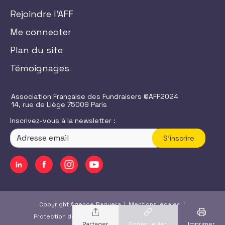
Rejoindre l'AFF
Me connecter
Plan du site
Témoignages
Association Française des Fundraisers ©AFF2024
14, rue de Liège 75009 Paris
Inscrivez-vous à la newsletter :
S'inscrire
Copyright Agence Baguera |
Mentions légales
|
Protection des données
|
CGU
/
CGV
|
Accessibilité
Copier le lien
Imprimer
Partager