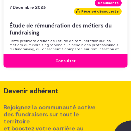
Documents
7 Décembre 2023
Réservé découverte
Étude de rémunération des métiers du
fundraising
Cette première édition de l’étude de rémunération sur les
métiers du fundraising répond à un besoin des professionnels
du fundraising, qui cherchent à comparer leur rémunération et à
se positionner. Elle répond également à une préoccupation
croissante de leurs organisations qui considèrent l’attractivité
Consulter
des politiques salariales comme un enjeu majeur,
Devenir adhérent
Rejoignez la communauté active
des fundraisers sur tout le
territoire
et boostez votre carrière au