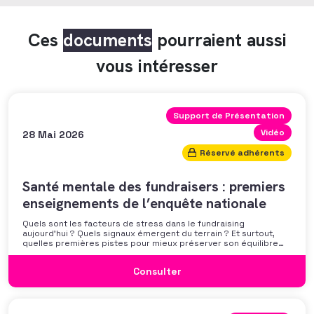
Ces
documents
pourraient aussi
vous intéresser
Support de Présentation
Vidéo
28 Mai 2026
Réservé adhérents
Santé mentale des fundraisers : premiers
enseignements de l’enquête nationale
Quels sont les facteurs de stress dans le fundraising
aujourd’hui ? Quels signaux émergent du terrain ? Et surtout,
quelles premières pistes pour mieux préserver son équilibre
professionnel ? L’AFF vous propose un webinaire pour découvrir
les premiers résultats de son enquête nationale et ouvrir la
Consulter
discussion autour des mécanismes