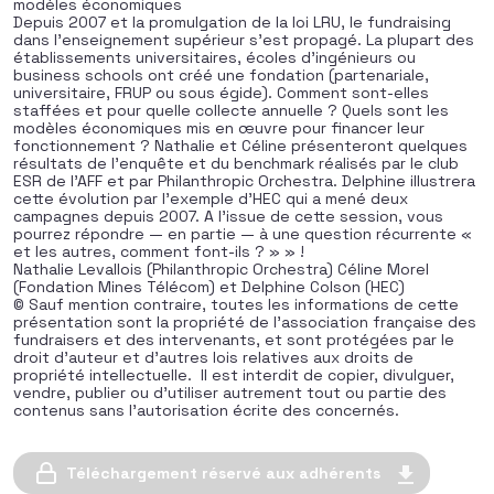
modèles économiques
Depuis 2007 et la promulgation de la loi LRU, le fundraising
dans l’enseignement supérieur s’est propagé. La plupart des
établissements universitaires, écoles d’ingénieurs ou
business schools ont créé une fondation (partenariale,
universitaire, FRUP ou sous égide). Comment sont-elles
staffées et pour quelle collecte annuelle ? Quels sont les
modèles économiques mis en œuvre pour financer leur
fonctionnement ? Nathalie et Céline présenteront quelques
résultats de l’enquête et du benchmark réalisés par le club
ESR de l’AFF et par Philanthropic Orchestra. Delphine illustrera
cette évolution par l’exemple d’HEC qui a mené deux
campagnes depuis 2007. A l’issue de cette session, vous
pourrez répondre — en partie — à une question récurrente «
et les autres, comment font-ils ? » » !
Nathalie Levallois (Philanthropic Orchestra) Céline Morel
(Fondation Mines Télécom) et Delphine Colson (HEC)
© Sauf mention contraire, toutes les informations de cette
présentation sont la propriété de l’association française des
fundraisers et des intervenants, et sont protégées par le
droit d’auteur et d’autres lois relatives aux droits de
propriété intellectuelle. Il est interdit de copier, divulguer,
vendre, publier ou d’utiliser autrement tout ou partie des
contenus sans l’autorisation écrite des concernés.
Téléchargement réservé aux adhérents