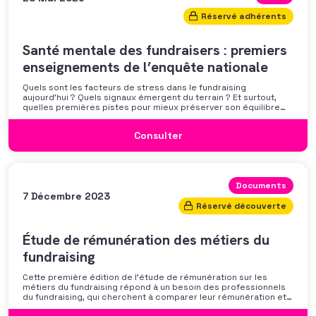
Réservé adhérents
Santé mentale des fundraisers : premiers
enseignements de l’enquête nationale
Quels sont les facteurs de stress dans le fundraising
aujourd’hui ? Quels signaux émergent du terrain ? Et surtout,
quelles premières pistes pour mieux préserver son équilibre
professionnel ? L’AFF vous propose un webinaire pour découvrir
les premiers résultats de son enquête nationale et ouvrir la
Consulter
discussion autour des mécanismes
Documents
7 Décembre 2023
Réservé découverte
Étude de rémunération des métiers du
fundraising
Cette première édition de l’étude de rémunération sur les
métiers du fundraising répond à un besoin des professionnels
du fundraising, qui cherchent à comparer leur rémunération et à
se positionner. Elle répond également à une préoccupation