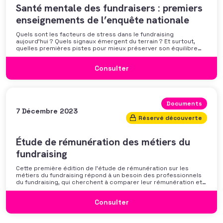
Santé mentale des fundraisers : premiers
enseignements de l’enquête nationale
Quels sont les facteurs de stress dans le fundraising
aujourd’hui ? Quels signaux émergent du terrain ? Et surtout,
quelles premières pistes pour mieux préserver son équilibre
professionnel ? L’AFF vous propose un webinaire pour découvrir
les premiers résultats de son enquête nationale et ouvrir la
Consulter
discussion autour des mécanismes
Documents
7 Décembre 2023
Réservé découverte
Étude de rémunération des métiers du
fundraising
Cette première édition de l’étude de rémunération sur les
métiers du fundraising répond à un besoin des professionnels
du fundraising, qui cherchent à comparer leur rémunération et à
se positionner. Elle répond également à une préoccupation
croissante de leurs organisations qui considèrent l’attractivité
Consulter
des politiques salariales comme un enjeu majeur,