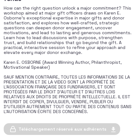
How can the right question unlock a major commitment? This
workshop aimed at major gift officers draws on Karen E.
Osborne’s exceptional expertise in major gifts and donor
satisfaction, and explores how well-crafted, strategic
questions can deepen donor engagement, uncover
motivations, and lead to lasting and generous commitments.
Learn how to lead discussions with purpose, strengthen
trust, and build relationships that go beyond the gift. A
practical, interactive session to refine your approach and
elevate every major donor exchange.
Karen E. OSBORNE (Award Winning Author, Philanthropist,
Motivational Speaker)
SAUF MENTION CONTRAIRE, TOUTES LES INFORMATIONS DE LA
PRESENTATION ET DE LA VIDEO SONT LA PROPRIÉTÉ DE
L’ASSOCIATION FRANÇAISE DES FUNDRAISERS, ET SONT
PROTÉGÉES PAR LE DROIT D’AUTEUR ET D’AUTRES LOIS
RELATIVES AUX DROITS DE PROPRIÉTÉ INTELLECTUELLE. IL EST
INTERDIT DE COPIER, DIVULGUER, VENDRE, PUBLIER OU
D’UTILISER AUTREMENT TOUT OU PARTIE DES CONTENUS SANS
L’AUTORISATION ÉCRITE DES CONCERNÉS.
Téléchargement réservé aux adhérents