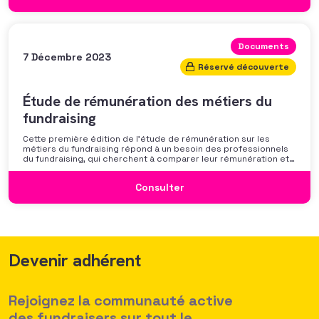
Documents
7 Décembre 2023
Réservé découverte
Étude de rémunération des métiers du
fundraising
Cette première édition de l’étude de rémunération sur les
métiers du fundraising répond à un besoin des professionnels
du fundraising, qui cherchent à comparer leur rémunération et à
se positionner. Elle répond également à une préoccupation
croissante de leurs organisations qui considèrent l’attractivité
Consulter
des politiques salariales comme un enjeu majeur,
Devenir adhérent
Rejoignez la communauté active
des fundraisers sur tout le