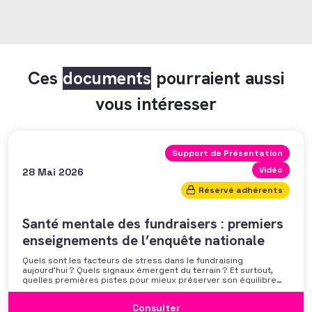
Ces
documents
pourraient aussi
vous intéresser
Support de Présentation
Vidéo
28 Mai 2026
Réservé adhérents
Santé mentale des fundraisers : premiers
enseignements de l’enquête nationale
Quels sont les facteurs de stress dans le fundraising
aujourd’hui ? Quels signaux émergent du terrain ? Et surtout,
quelles premières pistes pour mieux préserver son équilibre
professionnel ? L’AFF vous propose un webinaire pour découvrir
les premiers résultats de son enquête nationale et ouvrir la
Consulter
discussion autour des mécanismes