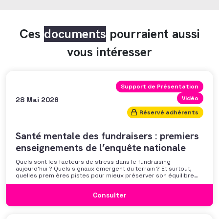
Ces
documents
pourraient aussi
vous intéresser
Support de Présentation
Vidéo
28 Mai 2026
Réservé adhérents
Santé mentale des fundraisers : premiers
enseignements de l’enquête nationale
Quels sont les facteurs de stress dans le fundraising
aujourd’hui ? Quels signaux émergent du terrain ? Et surtout,
quelles premières pistes pour mieux préserver son équilibre
professionnel ? L’AFF vous propose un webinaire pour découvrir
les premiers résultats de son enquête nationale et ouvrir la
Consulter
discussion autour des mécanismes