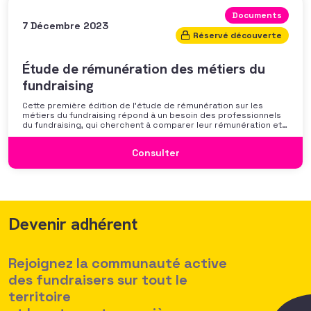
Documents
7 Décembre 2023
Réservé découverte
Étude de rémunération des métiers du
fundraising
Cette première édition de l’étude de rémunération sur les
métiers du fundraising répond à un besoin des professionnels
du fundraising, qui cherchent à comparer leur rémunération et à
se positionner. Elle répond également à une préoccupation
croissante de leurs organisations qui considèrent l’attractivité
Consulter
des politiques salariales comme un enjeu majeur,
Devenir adhérent
Rejoignez la communauté active
des fundraisers sur tout le
territoire