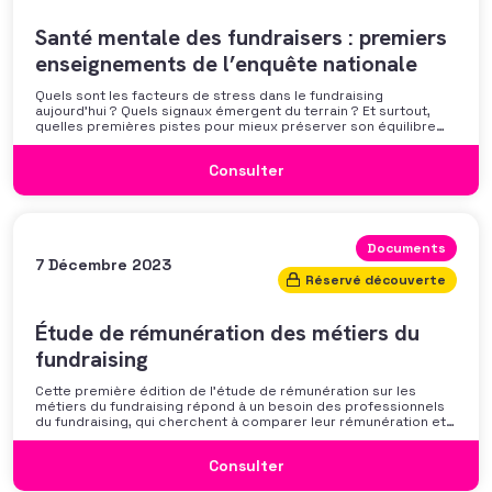
Santé mentale des fundraisers : premiers
enseignements de l’enquête nationale
Quels sont les facteurs de stress dans le fundraising
aujourd’hui ? Quels signaux émergent du terrain ? Et surtout,
quelles premières pistes pour mieux préserver son équilibre
professionnel ? L’AFF vous propose un webinaire pour découvrir
les premiers résultats de son enquête nationale et ouvrir la
Consulter
discussion autour des mécanismes
Documents
7 Décembre 2023
Réservé découverte
Étude de rémunération des métiers du
fundraising
Cette première édition de l’étude de rémunération sur les
métiers du fundraising répond à un besoin des professionnels
du fundraising, qui cherchent à comparer leur rémunération et à
se positionner. Elle répond également à une préoccupation
croissante de leurs organisations qui considèrent l’attractivité
Consulter
des politiques salariales comme un enjeu majeur,