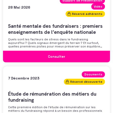
Support de Présentation
Vidéo
28 Mai 2026
Réservé adhérents
Santé mentale des fundraisers : premiers
enseignements de l’enquête nationale
Quels sont les facteurs de stress dans le fundraising
aujourd’hui ? Quels signaux émergent du terrain ? Et surtout,
quelles premières pistes pour mieux préserver son équilibre
professionnel ? L’AFF vous propose un webinaire pour découvrir
les premiers résultats de son enquête nationale et ouvrir la
Consulter
discussion autour des mécanismes
Documents
7 Décembre 2023
Réservé découverte
Étude de rémunération des métiers du
fundraising
Cette première édition de l’étude de rémunération sur les
métiers du fundraising répond à un besoin des professionnels