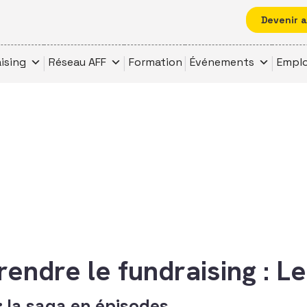
Devenir 
ising
Réseau AFF
Formation
Événements
Emplo
ndre le fundraising : L
 la saga en épisodes