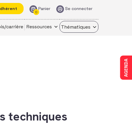
adhérent
Panier
Se connecter
0
is/carrière
Ressources
Thématiques
AGENDA
es techniques