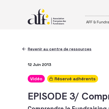
Passer au contenu
AFF & Fundra
Revenir au centre de ressources
12 Juin 2013
Vidéo
Réservé adhérents
EPISODE 3/ Compre
Comprendre le Fundraising :