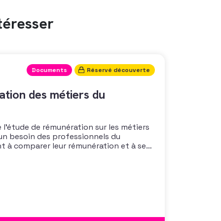
téresser
Documents
Réservé découverte
tion des métiers du
 l’étude de rémunération sur les métiers
un besoin des professionnels du
nt à comparer leur rémunération et à se
 également à une préoccupation
isations qui considèrent l’attractivité
 comme un enjeu majeur,