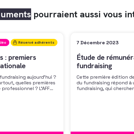
cuments
pourraient aussi vous in
7 Décembre 2023
idéo
Réservé adhérents
s : premiers
Étude de rémunéra
ationale
fundraising
 fundraising aujourd’hui ?
Cette première édition de
urtout, quelles premières
du fundraising répond à 
 professionnel ? L’AFF
fundraising, qui cherche
 les premiers résultats
positionner. Elle répond
cussion autour des
croissante de leurs organ
des politiques salariales