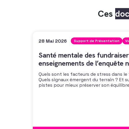
Ces
do
28 Mai 2026
Support de Présentation
V
Santé mentale des fundraiser
enseignements de l’enquête n
Quels sont les facteurs de stress dans le
Quels signaux émergent du terrain ? Et s
pistes pour mieux préserver son équilibre
vous propose un webinaire pour découvrir
de son enquête nationale et ouvrir la dis
mécanismes